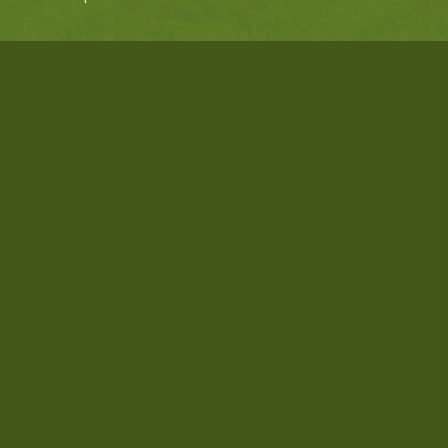
DERNIÈRES RÉALISATIONS
Rognage de souche après abattage d’un arbre
En novembre 2025
Elagage, abattage et débardage
En septembre 2025
Travaux d’haubanage
En juin 2025